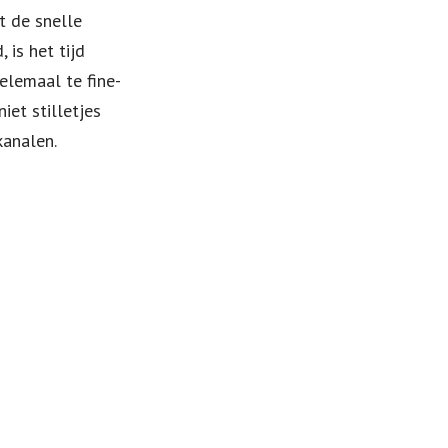
t de snelle
is het tijd
lemaal te fine-
iet stilletjes
kanalen.