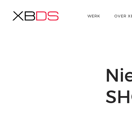
WERK
OVER X
Ni
SH