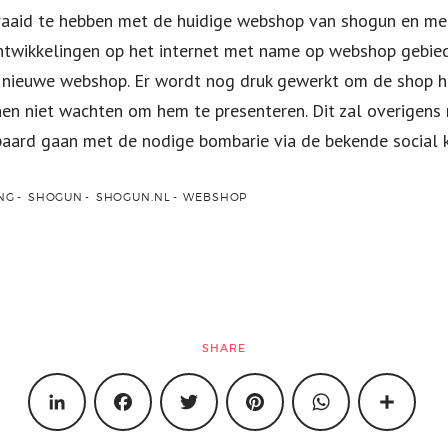
draaid te hebben met de huidige webshop van shogun en me
twikkelingen op het internet met name op webshop gebied, 
nieuwe webshop. Er wordt nog druk gewerkt om de shop he
en niet wachten om hem te presenteren. Dit zal overigens n
paard gaan met de nodige bombarie via de bekende social 
NG
SHOGUN
SHOGUN.NL
WEBSHOP
SHARE
LINKEDIN
FACEBOOK
TWITTER
PINTEREST
WHATSAPP
SHARE