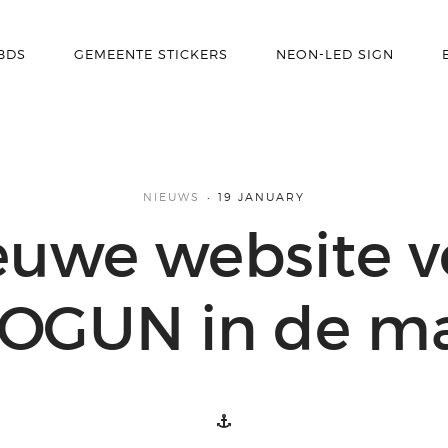
BDS
GEMEENTE STICKERS
NEON-LED SIGN
NIEUWS
19 JANUARY
euwe website v
OGUN in de m