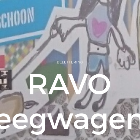
BELETTERING
RAVO
eegwage