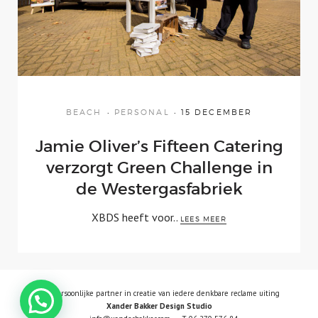
Neon-LED Sign
Blog
Contact
BEACH
PERSONAL
15 DECEMBER
Jamie Oliver’s Fifteen Catering
verzorgt Green Challenge in
de Westergasfabriek
XBDS heeft voor..
LEES MEER
LINKEDIN
INSTAGRAM
FACEBOOK
Uw persoonlijke partner in creatie van iedere denkbare reclame uiting
Xander Bakker Design Studio