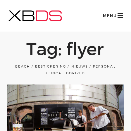
MENU
Tag: flyer
BEACH
BESTICKERING
NIEUWS
PERSONAL
UNCATEGORIZED
Werk
over xbds
Gemeente Stickers