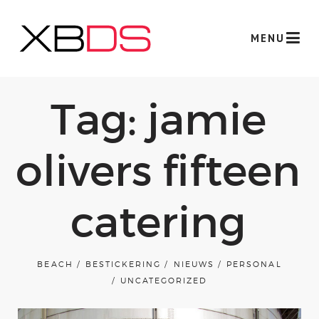
MENU
Tag: jamie
olivers fifteen
catering
Werk
BEACH
BESTICKERING
NIEUWS
PERSONAL
over xbds
UNCATEGORIZED