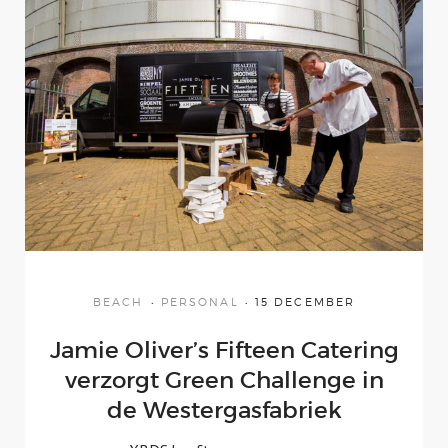
Gemeente Stickers
Neon-LED Sign
Blog
Contact
BEACH
PERSONAL
15 DECEMBER
Jamie Oliver’s Fifteen Catering
verzorgt Green Challenge in
de Westergasfabriek