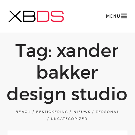
MENU
Tag: xander
bakker
Werk
design studio
over xbds
Gemeente Stickers
BEACH
BESTICKERING
NIEUWS
PERSONAL
UNCATEGORIZED
Neon-LED Sign