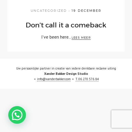
UNCATEGORIZED
19 DECEMBER
Blog
Don’t call it a comeback
Contact
I’ve been here..
LEES MEER
Uw persoonlijke partner in creatie van iedere denkbare reclame uiting
Xander Bakker Design Studio
info@xanderbakker.com
T. 06 270 576 84
LINKEDIN
INSTAGRAM
FACEBOOK