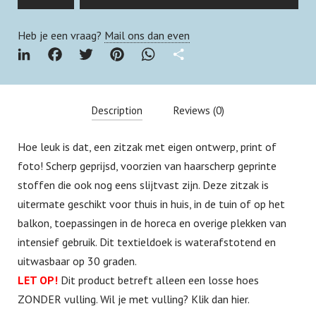
Heb je een vraag?
Mail ons dan even
over xbds
LINKEDIN
FACEBOOK
TWITTER
PINTEREST
WHATSAPP
SHARE
Gemeente Stickers
Description
Reviews (0)
Neon-LED Sign
Hoe leuk is dat, een zitzak met eigen ontwerp, print of
There are no reviews yet.
foto! Scherp geprijsd, voorzien van haarscherp geprinte
Be the first to review “Zitzak zonder vulling”
Blog
stoffen die ook nog eens slijtvast zijn. Deze zitzak is
Your email address will not be published.
Required fields
uitermate geschikt voor thuis in huis, in de tuin of op het
are marked
*
Contact
balkon, toepassingen in de horeca en overige plekken van
Your rating
*
intensief gebruik. Dit textieldoek is waterafstotend en
uitwasbaar op 30 graden.
LET OP!
Dit product betreft alleen een losse hoes
Your review
*
ZONDER vulling. Wil je met vulling?
Klik dan hier
.