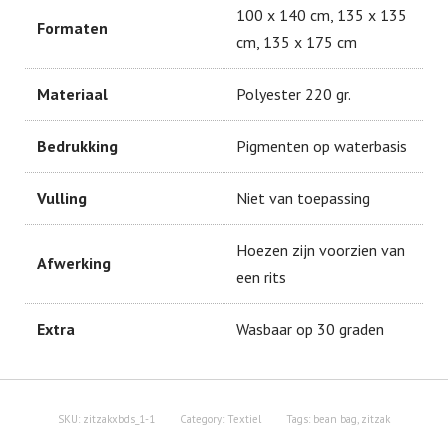
100 x 140 cm, 135 x 135
Formaten
cm, 135 x 175 cm
Materiaal
Polyester 220 gr.
Bedrukking
Pigmenten op waterbasis
Name
*
Vulling
Niet van toepassing
Hoezen zijn voorzien van
Afwerking
een rits
Email
*
Extra
Wasbaar op 30 graden
Save my name, email, and website in this browser for
the next time I comment.
SKU:
zitzakxbds_1-1
Category:
Textiel
Tags:
bean bag
,
zitzak